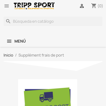
shopping_cart


(0)
search
MENÚ
Inicio
Supplément frais de port