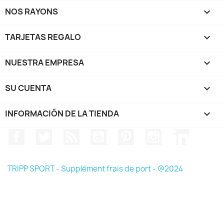
NOS RAYONS

TARJETAS REGALO

NUESTRA EMPRESA

SU CUENTA

INFORMACIÓN DE LA TIENDA
keyboard_arrow_down
Facebook
Twitter
Rss
YouTube
Pinterest
Instagram
LinkedIn
TRIPP SPORT - Supplément frais de port - @2024