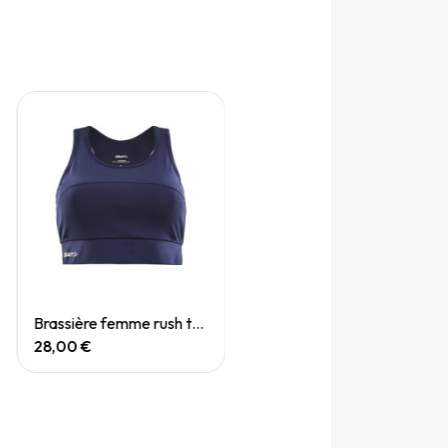
Quick View
Brassière femme rush top team
28,00 €