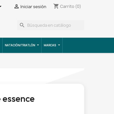
shopping_cart


Carrito
(0)
Iniciar sesión
search
NATACIÓN/TRIATLÓN
MARCAS
 essence