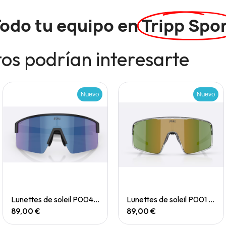
odo tu equipo en
Tripp Spo
os podrían interesarte
Nuevo
Nuevo
Quick View
Quick View
Lunettes de soleil P004 Small
Lunettes de soleil P001 Small
89,00 €
89,00 €