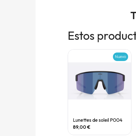
T
Estos product
Nuevo
Nuevo
Quick View
Quick View
Speedgoat 7 (M)
Lunettes de soleil P004
165,00 €
89,00 €