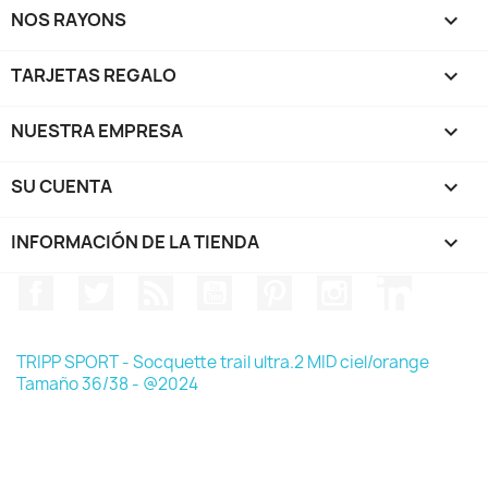
NOS RAYONS

TARJETAS REGALO

NUESTRA EMPRESA

SU CUENTA

INFORMACIÓN DE LA TIENDA
keyboard_arrow_down
Facebook
Twitter
Rss
YouTube
Pinterest
Instagram
LinkedIn
TRIPP SPORT - Socquette trail ultra.2 MID ciel/orange
Tamaño 36/38 - @2024