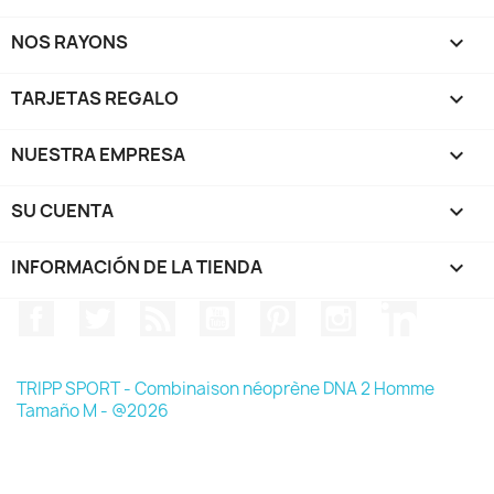
NOS RAYONS

TARJETAS REGALO

NUESTRA EMPRESA

SU CUENTA

INFORMACIÓN DE LA TIENDA
keyboard_arrow_down
Facebook
Twitter
Rss
YouTube
Pinterest
Instagram
LinkedIn
TRIPP SPORT - Combinaison néoprène DNA 2 Homme
Tamaño M - @2026