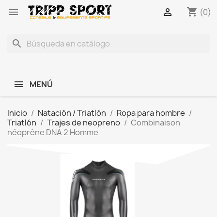
shopping_cart


(0)
search
MENÚ
Inicio
Natación / Triatlón
Ropa para hombre
Triatlón
Trajes de neopreno
Combinaison
néoprène DNA 2 Homme