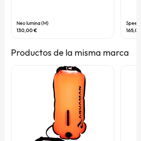
Quick View
Neo lumina (M)
Speedg
130,00 €
165,0
Productos de la misma marca
Fuera de stock