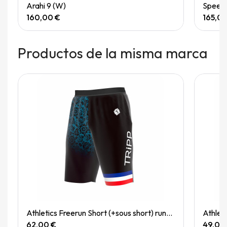
Quick View
Arahi 9 (W)
Speedg
160,00 €
165,0
Productos de la misma marca
Quick View
Athletics Freerun Short (+sous short) running (M)
Athleti
62,00 €
49,00