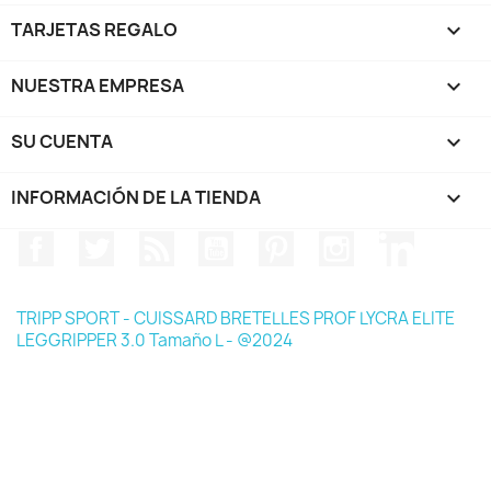
TARJETAS REGALO

NUESTRA EMPRESA

SU CUENTA

INFORMACIÓN DE LA TIENDA
keyboard_arrow_down
Facebook
Twitter
Rss
YouTube
Pinterest
Instagram
LinkedIn
TRIPP SPORT - CUISSARD BRETELLES PROF LYCRA ELITE
LEGGRIPPER 3.0 Tamaño L - @2024