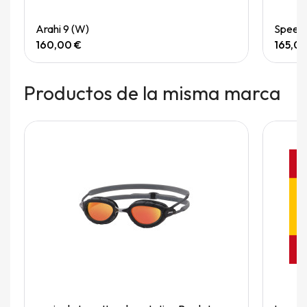
Quick View
Arahi 9 (W)
Speedg
160,00 €
165,0
Productos de la misma marca
Fuera de stock
Quick View