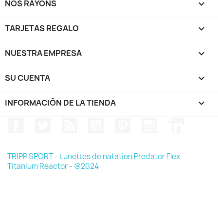
NOS RAYONS

TARJETAS REGALO

NUESTRA EMPRESA

SU CUENTA

INFORMACIÓN DE LA TIENDA
keyboard_arrow_down
Facebook
Twitter
Rss
YouTube
Pinterest
Instagram
LinkedIn
TRIPP SPORT - Lunettes de natation Predator Flex
Titanium Reactor - @2024