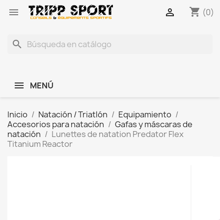
shopping_cart


(0)
search
MENÚ
Inicio
Natación / Triatlón
Equipamiento
Accesorios para natación
Gafas y máscaras de
natación
Lunettes de natation Predator Flex
Titanium Reactor