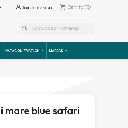
shopping_cart


Carrito
(0)
Iniciar sesión
search
NATACIÓN/TRIATLÓN
MARCAS
ni mare blue safari