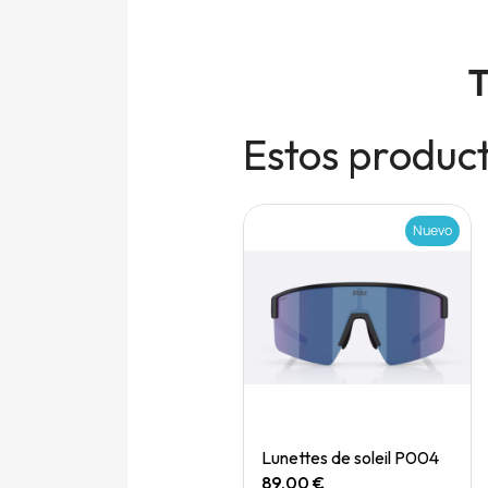
T
Estos product
Nuevo
Nuevo
Quick View
Quick View
Speedgoat 7 (M)
Lunettes de soleil P004
165,00 €
89,00 €