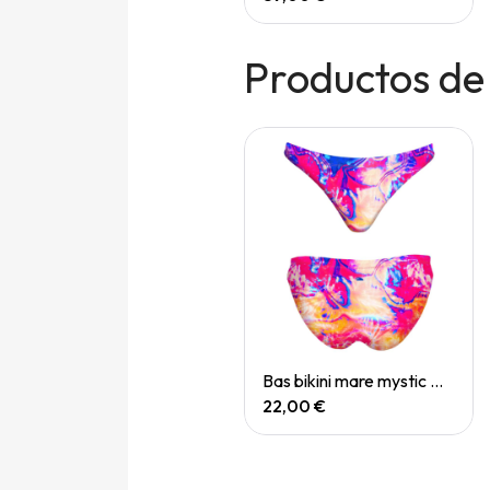
Productos de
Quick View
Quick View
Bas bikini mare koh samui
Bas bikini mare mystic mirage
22,00 €
22,00 €