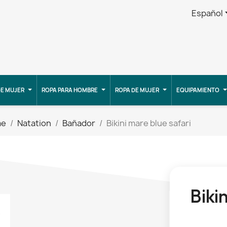
Español
E MUJER
ROPA PARA HOMBRE
ROPA DE MUJER
EQUIPAMIENTO
me
Natation
Bañador
Bikini mare blue safari
Biki