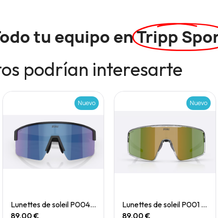
odo tu equipo en
Tripp Spo
os podrían interesarte
Nuevo
Nuevo
Quick View
Quick View
Lunettes de soleil P004 Small
Lunettes de soleil P001 Small
89,00 €
89,00 €