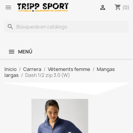
shopping_cart


(0)
search
MENÚ
Inicio
Carrera
Vêtements femme
Mangas
largas
Dash 1/2 zip 3.0 (W)