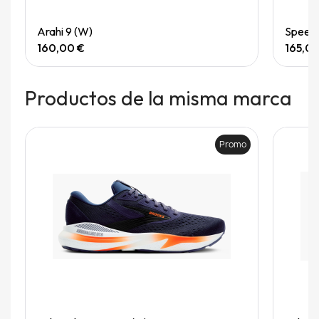
Quick View
Arahi 9 (W)
Speedg
160,00 €
165,0
Productos de la misma marca
Promo