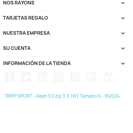
NOS RAYONS

TARJETAS REGALO

NUESTRA EMPRESA

SU CUENTA

INFORMACIÓN DE LA TIENDA
keyboard_arrow_down
Facebook
Twitter
Rss
YouTube
Pinterest
Instagram
LinkedIn
TRIPP SPORT - Dash 1/2 zip 3.0 (W) Tamaño S - @2024