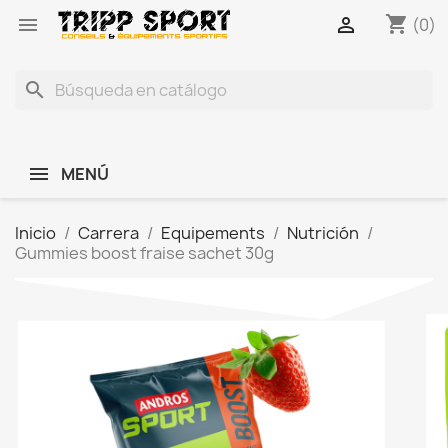
shopping_cart


(0)
search
MENÚ
Inicio
Carrera
Equipements
Nutrición
Gummies boost fraise sachet 30g