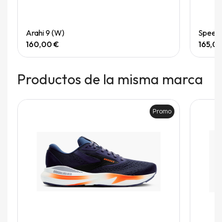
Quick View
Arahi 9 (W)
Speedg
160,00 €
165,0
Productos de la misma marca
Promo