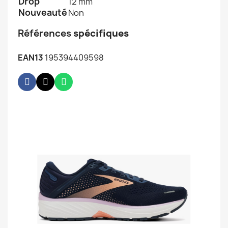
Drop
12 mm
Nouveauté
Non
Références
spécifiques
EAN13
195394409598