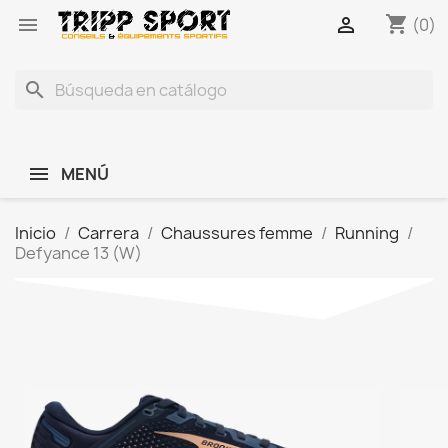
shopping_cart


(0)
search
MENÚ
Inicio
Carrera
Chaussures femme
Running
Defyance 13 (W)