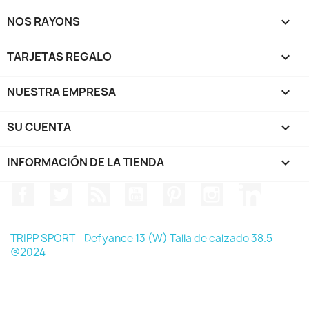
NOS RAYONS

TARJETAS REGALO

NUESTRA EMPRESA

SU CUENTA

INFORMACIÓN DE LA TIENDA
keyboard_arrow_down
Facebook
Twitter
Rss
YouTube
Pinterest
Instagram
LinkedIn
TRIPP SPORT - Defyance 13 (W) Talla de calzado 38.5 -
@2024