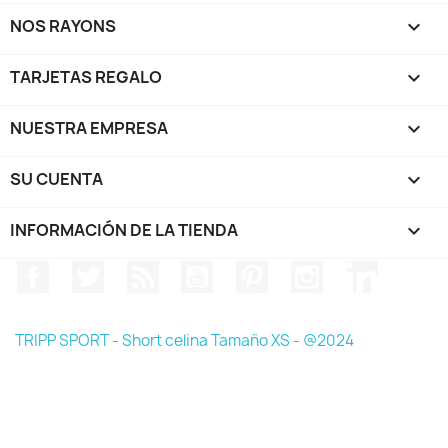
NOS RAYONS

TARJETAS REGALO

NUESTRA EMPRESA

SU CUENTA

INFORMACIÓN DE LA TIENDA
keyboard_arrow_down
Facebook
Twitter
Rss
YouTube
Pinterest
Instagram
LinkedIn
TRIPP SPORT - Short celina Tamaño XS - @2024