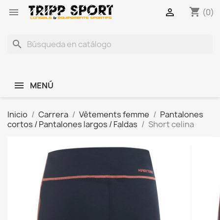
shopping_cart


(0)
search
MENÚ
Inicio
Carrera
Vêtements femme
Pantalones
cortos / Pantalones largos / Faldas
Short celina