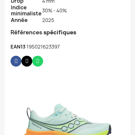
Drop
4 mm
Indice
30% - 40%
minimaliste
Année
2025
Références
spécifiques
EAN13
195021623397