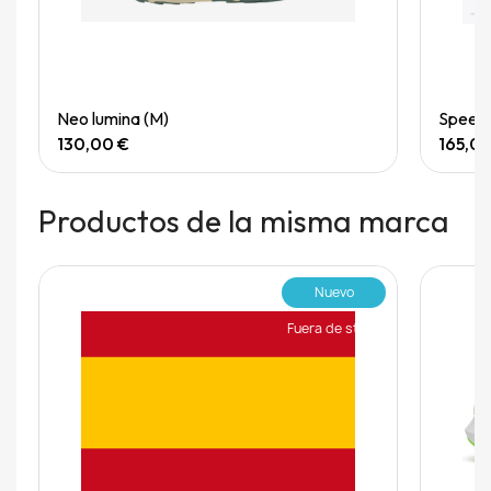
Quick View
Neo lumina (M)
Speedg
130,00 €
165,0
Productos de la misma marca
Nuevo
Fuera de stock