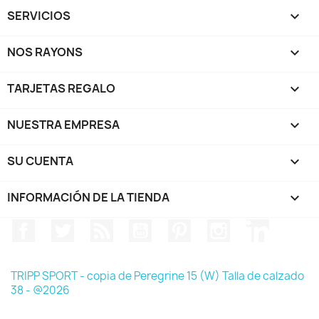
SERVICIOS

NOS RAYONS

TARJETAS REGALO

NUESTRA EMPRESA

SU CUENTA

INFORMACIÓN DE LA TIENDA
keyboard_arrow_down
Facebook
Twitter
Rss
YouTube
Pinterest
Instagram
LinkedIn
TRIPP SPORT - copia de Peregrine 15 (W) Talla de calzado
38 - @2026