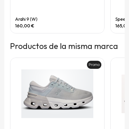
Quick View
Arahi 9 (W)
Speedg
160,00 €
165,0
Productos de la misma marca
Promo