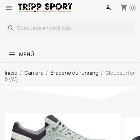
shopping_cart


(0)
search
MENÚ
Inicio
Carrera
Braderie du running
Cloudsurfer
6 (W)