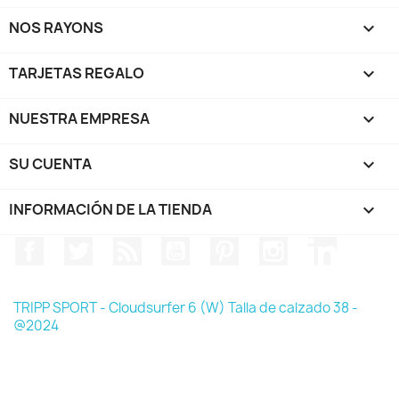
NOS RAYONS

TARJETAS REGALO

NUESTRA EMPRESA

SU CUENTA

INFORMACIÓN DE LA TIENDA
keyboard_arrow_down
Facebook
Twitter
Rss
YouTube
Pinterest
Instagram
LinkedIn
TRIPP SPORT - Cloudsurfer 6 (W) Talla de calzado 38 -
@2024