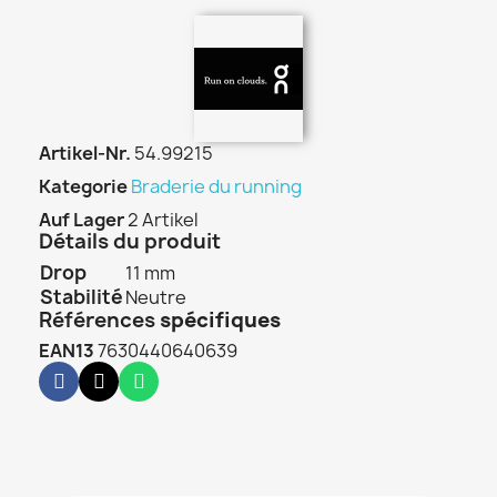
Artikel-Nr.
54.99215
Kategorie
Braderie du running
Auf Lager
2 Artikel
Détails du produit
Drop
11 mm
Stabilité
Neutre
Références
spécifiques
EAN13
7630440640639