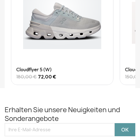
Quick View
Cloudflyer 5 (W)
Cloudg
180,00 €
72,00 €
150,0
Erhalten Sie unsere Neuigkeiten und
Sonderangebote