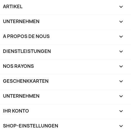
ARTIKEL

UNTERNEHMEN

A PROPOS DE NOUS

DIENSTLEISTUNGEN

NOS RAYONS

GESCHENKKARTEN

UNTERNEHMEN

IHR KONTO

SHOP-EINSTELLUNGEN
keyboard_arrow_down