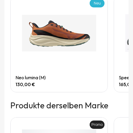
Neu
Quick View
Neo lumina (M)
Speedg
130,00 €
165,0
Produkte derselben Marke
Promo