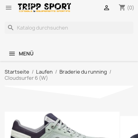
shopping_cart


(0)
search
MENÜ
Startseite
Laufen
Braderie du running
Cloudsurfer 6 (W)