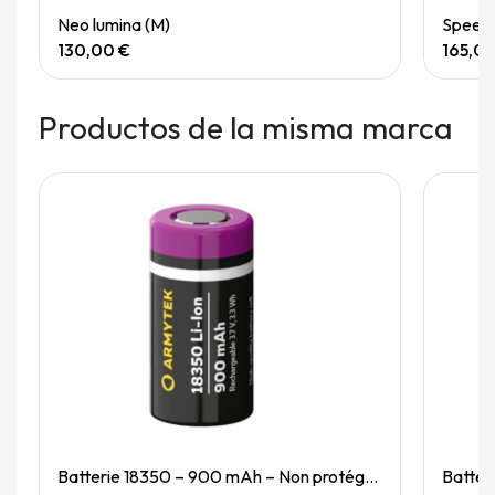
Quick View
Neo lumina (M)
Speedg
130,00 €
165,0
Productos de la misma marca
Quick View
Batterie 18350 – 900 mAh – Non protégée
Batter