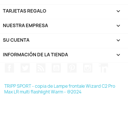
TARJETAS REGALO

NUESTRA EMPRESA

SU CUENTA

INFORMACIÓN DE LA TIENDA
keyboard_arrow_down
Facebook
Twitter
Rss
YouTube
Pinterest
Instagram
LinkedIn
TRIPP SPORT - copia de Lampe frontale Wizard C2 Pro
Max LR multi flashlight Warm - @2024