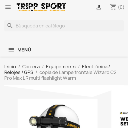
shopping_cart


(0)
search
MENÚ
Inicio
Carrera
Equipements
Electrónica /
Relojes / GPS
copia de Lampe frontale Wizard C2
Pro Max LR multi flashlight Warm