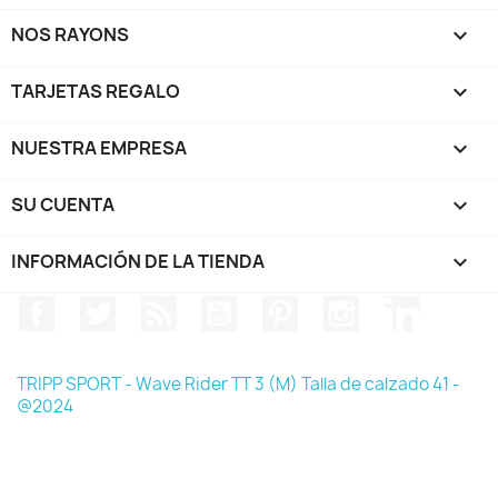
NOS RAYONS

TARJETAS REGALO

NUESTRA EMPRESA

SU CUENTA

INFORMACIÓN DE LA TIENDA
keyboard_arrow_down
Facebook
Twitter
Rss
YouTube
Pinterest
Instagram
LinkedIn
TRIPP SPORT - Wave Rider TT 3 (M) Talla de calzado 41 -
@2024