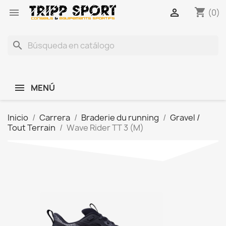
shopping_cart


(0)
search
MENÚ
Inicio
Carrera
Braderie du running
Gravel /
Tout Terrain
Wave Rider TT 3 (M)