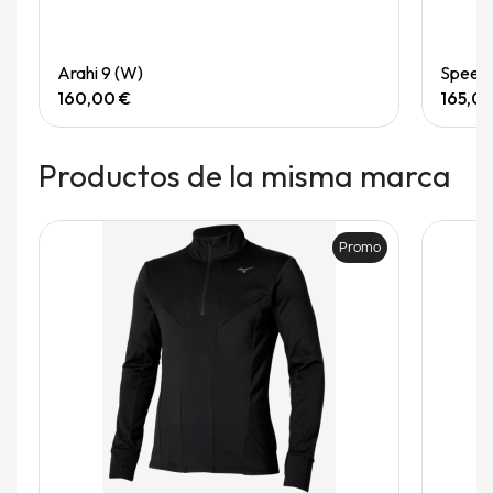
Quick View
Arahi 9 (W)
Speedg
160,00 €
165,0
Productos de la misma marca
Promo