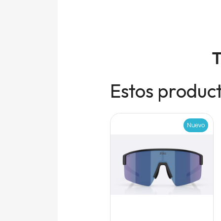
T
Estos product
Nuevo
Nuevo