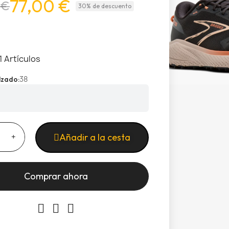
77,00 €
 €
30% de descuento
1 Artículos
38
alzado
Añadir a la cesta
Comprar ahora