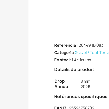
Referencia
120449 1B 083
Categoría
Gravel / Tout Terr
En stock
1 Artículos
Détails du produit
Drop
8 mm
Année
2026
Références
spécifiques
EAN13
195394758702