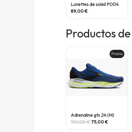
Quick View
Quick View
Speedgoat 7 (M)
Lunettes de soleil P004
165,00 €
89,00 €
Productos de
Promo
Promo
Quick View
Quick View
Adrenaline gts 24 (M)
Adrenaline gts 24 (M)
150,00 €
75,00 €
150,00 €
75,00 €