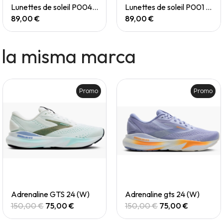
Quick View
Quick View
Lunettes de soleil P004 Small
Lunettes de soleil P001 Small
89,00 €
89,00 €
 la misma marca
Promo
Promo
Quick View
Quick View
Adrenaline GTS 24 (W)
Adrenaline gts 24 (W)
150,00 €
75,00 €
150,00 €
75,00 €