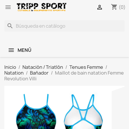
shopping_cart


(0)
search
MENÚ
Inicio
Natación / Triatlón
Tenues Femme
Natation
Bañador
Maillot de bain natation Femme
Revolution Villi