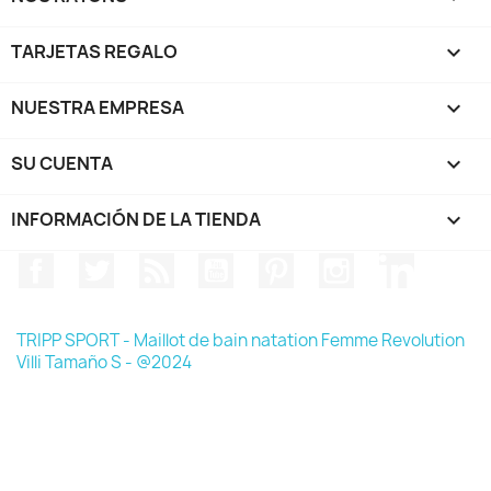
TARJETAS REGALO

NUESTRA EMPRESA

SU CUENTA

INFORMACIÓN DE LA TIENDA
keyboard_arrow_down
Facebook
Twitter
Rss
YouTube
Pinterest
Instagram
LinkedIn
TRIPP SPORT - Maillot de bain natation Femme Revolution
Villi Tamaño S - @2024