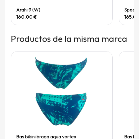
Quick View
Arahi 9 (W)
Speedg
160,00 €
165,0
Productos de la misma marca
Quick View
Bas bikini braga aqua vortex
Bas bi