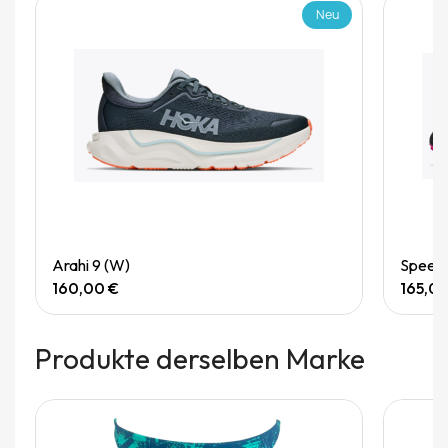
Neu
Quick View
Arahi 9 (W)
Speedg
160,00 €
165,0
Produkte derselben Marke