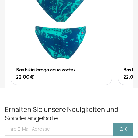
Quick View
Bas bikini braga aqua vortex
Bas bi
22,00 €
22,00
Erhalten Sie unsere Neuigkeiten und
Sonderangebote