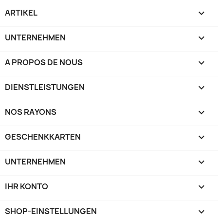
ARTIKEL

UNTERNEHMEN

A PROPOS DE NOUS

DIENSTLEISTUNGEN

NOS RAYONS

GESCHENKKARTEN

UNTERNEHMEN

IHR KONTO

SHOP-EINSTELLUNGEN
keyboard_arrow_down