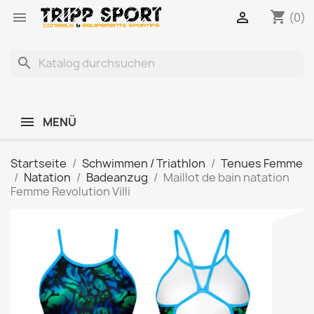
shopping_cart


(0)
search
MENÜ
Startseite
Schwimmen / Triathlon
Tenues Femme
Natation
Badeanzug
Maillot de bain natation
Femme Revolution Villi