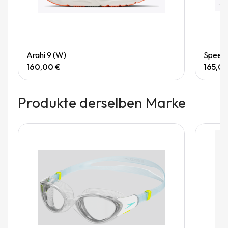
Quick View
Arahi 9 (W)
Speedg
160,00 €
165,0
Produkte derselben Marke