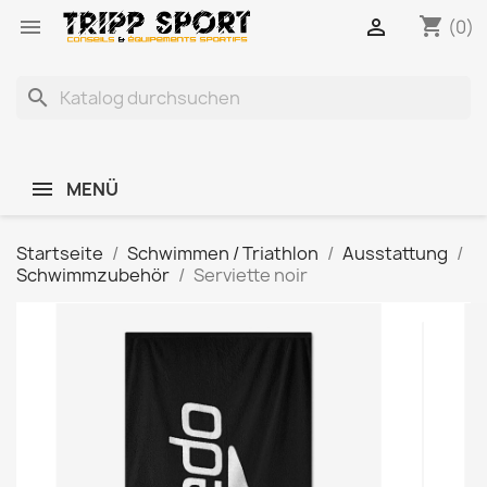
shopping_cart


(0)
search
MENÜ
Startseite
Schwimmen / Triathlon
Ausstattung
Schwimmzubehör
Serviette noir