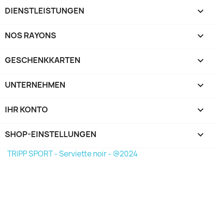
DIENSTLEISTUNGEN

NOS RAYONS

GESCHENKKARTEN

UNTERNEHMEN

IHR KONTO

SHOP-EINSTELLUNGEN
keyboard_arrow_down
TRIPP SPORT - Serviette noir - @2024