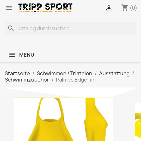
shopping_cart


(0)
search
MENÜ
Startseite
Schwimmen / Triathlon
Ausstattung
Schwimmzubehör
Palmes Edge fin