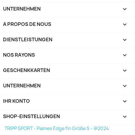
UNTERNEHMEN

A PROPOS DE NOUS

DIENSTLEISTUNGEN

NOS RAYONS

GESCHENKKARTEN

UNTERNEHMEN

IHR KONTO

SHOP-EINSTELLUNGEN
keyboard_arrow_down
TRIPP SPORT - Palmes Edge fin Größe S - @2024