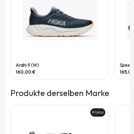
Quick View
Arahi 9 (W)
Speedg
160,00 €
165,0
Produkte derselben Marke
Promo