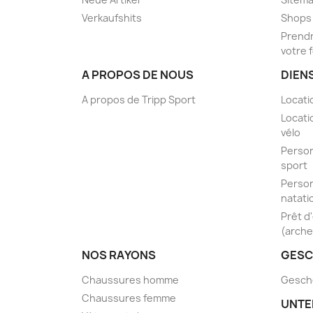
Verkaufshits
Shops
Prendr
votre 
A PROPOS DE NOUS
DIEN
A propos de Tripp Sport
Locati
Locati
vélo
Person
sport
Person
natati
Prêt d
(arche
NOS RAYONS
GESC
Chaussures homme
Gesch
Chaussures femme
UNTE