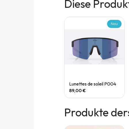
Diese Produkt
Neu
Neu
Quick View
Quick View
Speedgoat 7 (M)
Lunettes de soleil P004
165,00 €
89,00 €
Produkte der