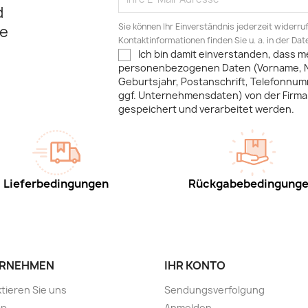
d
Sie können Ihr Einverständnis jederzeit widerru
e
Kontaktinformationen finden Sie u. a. in der Da
Ich bin damit einverstanden, dass m
personenbezogenen Daten (Vorname, 
Geburtsjahr, Postanschrift, Telefonnum
ggf. Unternehmensdaten) von der Firma 
gespeichert und verarbeitet werden.
Lieferbedingungen
Rückgabebedingung
RNEHMEN
IHR KONTO
tieren Sie uns
Sendungsverfolgung
ap
Anmelden