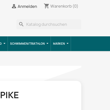
shopping_cart


Warenkorb
(0)
Anmelden
search
G
SCHWIMMEN/TRIATHLON
MARKEN
SPIKE