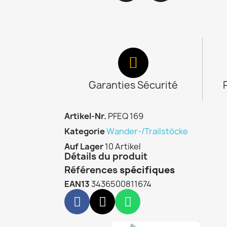
Garanties Sécurité
Artikel-Nr.
PFEQ 169
Kategorie
Wander-/Trailstöcke
Auf Lager
10 Artikel
Détails du produit
Références
spécifiques
EAN13
3436500811674