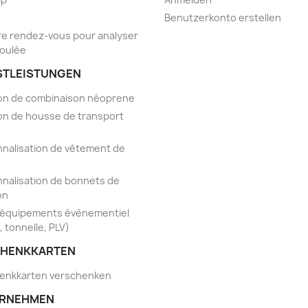
Benutzerkonto erstellen
e rendez-vous pour analyser
foulée
STLEISTUNGEN
on de combinaison néoprene
on de housse de transport
nalisation de vêtement de
nalisation de bonnets de
on
'équipements évènementiel
, tonnelle, PLV)
HENKKARTEN
enkkarten verschenken
RNEHMEN