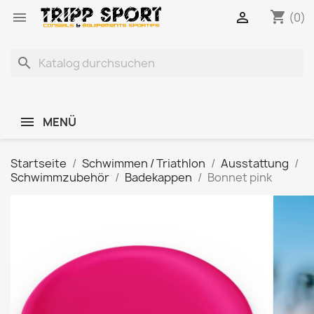
shopping_cart


(0)
search
MENÜ
Startseite
Schwimmen / Triathlon
Ausstattung
Schwimmzubehör
Badekappen
Bonnet pink