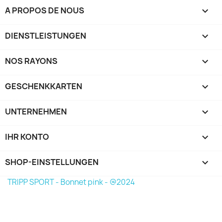
A PROPOS DE NOUS

DIENSTLEISTUNGEN

NOS RAYONS

GESCHENKKARTEN

UNTERNEHMEN

IHR KONTO

SHOP-EINSTELLUNGEN
keyboard_arrow_down
TRIPP SPORT - Bonnet pink - @2024