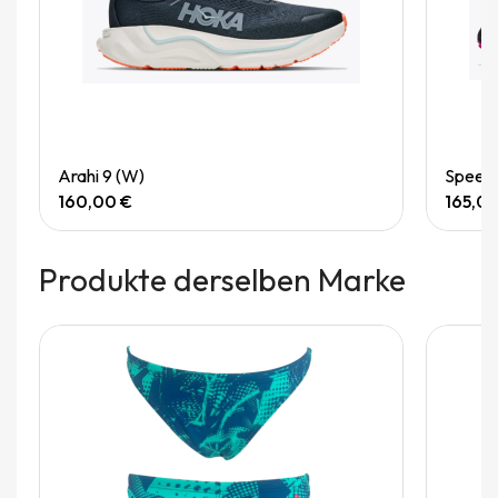
Quick View
Arahi 9 (W)
Speedg
160,00 €
165,0
Produkte derselben Marke