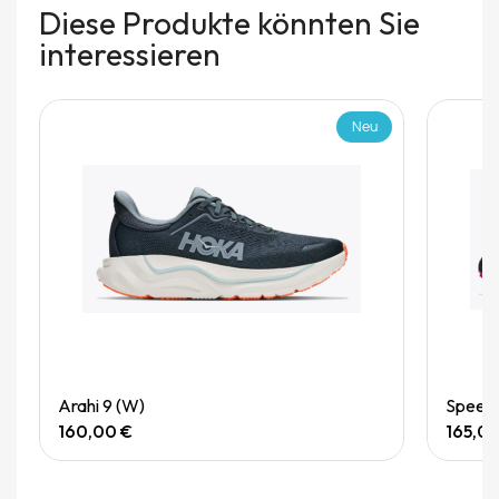
Diese Produkte könnten Sie
interessieren
Neu
Quick View
Arahi 9 (W)
Speedg
160,00 €
165,0