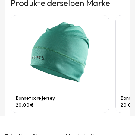
Produkte derselben Marke
Quick View
Bonnet core jersey
Bonnet
20,00 €
20,00