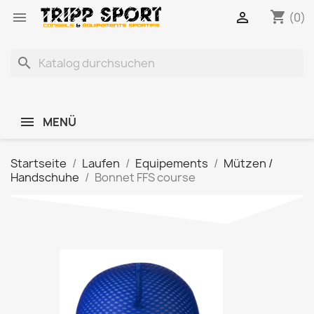
shopping_cart


(0)
search
MENÜ
Startseite
Laufen
Equipements
Mützen /
Handschuhe
Bonnet FFS course