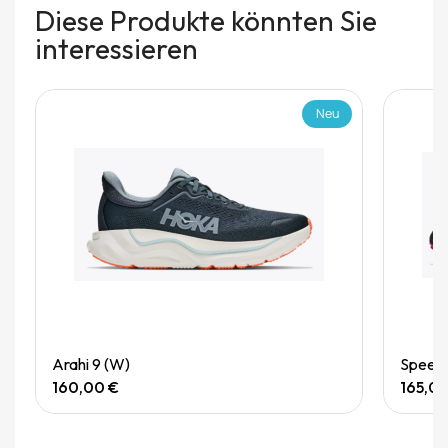
Diese Produkte könnten Sie
interessieren
Neu
Quick View
Arahi 9 (W)
Speedg
160,00 €
165,0