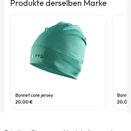
Produkte derselben Marke
Quick View
Bonnet core jersey
Bonnet
20,00 €
20,00