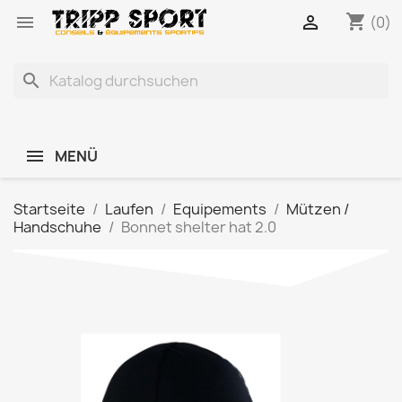
shopping_cart


(0)
search
MENÜ
Startseite
Laufen
Equipements
Mützen /
Handschuhe
Bonnet shelter hat 2.0