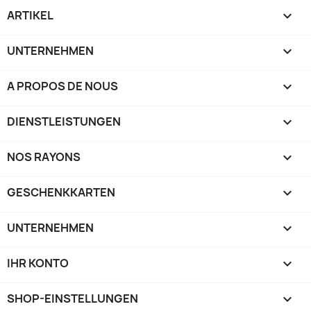
ARTIKEL

UNTERNEHMEN

A PROPOS DE NOUS

DIENSTLEISTUNGEN

NOS RAYONS

GESCHENKKARTEN

UNTERNEHMEN

IHR KONTO

SHOP-EINSTELLUNGEN
keyboard_arrow_down