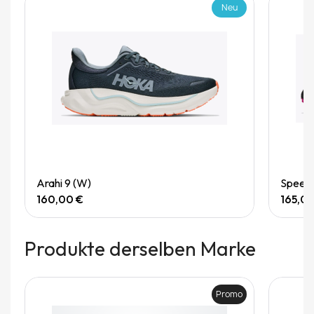
Neu
Quick View
Arahi 9 (W)
Speedg
160,00 €
165,0
Produkte derselben Marke
Promo