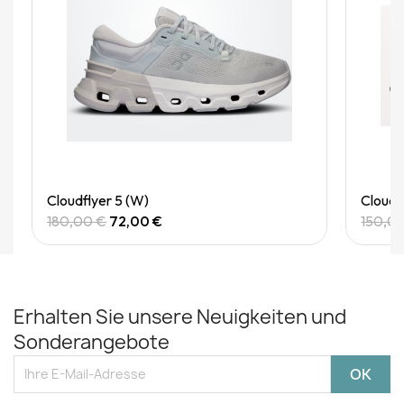
Quick View
Cloudflyer 5 (W)
Cloudg
180,00 €
72,00 €
150,0
Erhalten Sie unsere Neuigkeiten und
Sonderangebote