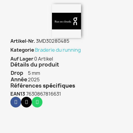
Artikel-Nr.
3MD30280485
Kategorie
Braderie du running
Auf Lager
0 Artikel
Détails du produit
Drop
5 mm
Année
2025
Références
spécifiques
EAN13
7630867816631