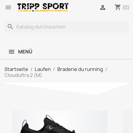
shopping_cart


(0)
search
MENÜ
Startseite
Laufen
Braderie du running
Cloudultra 2 (M)