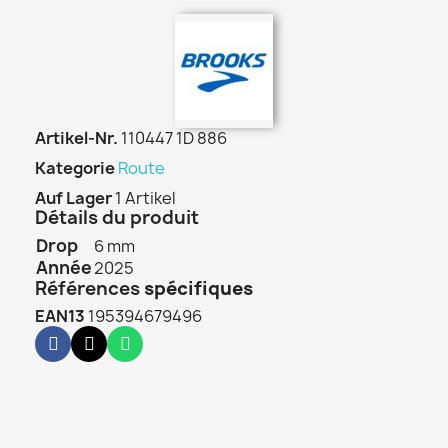
Artikel-Nr.
110447 1D 886
Kategorie
Route
Auf Lager
1 Artikel
Détails du produit
Drop
6 mm
Année
2025
Références
spécifiques
EAN13
195394679496