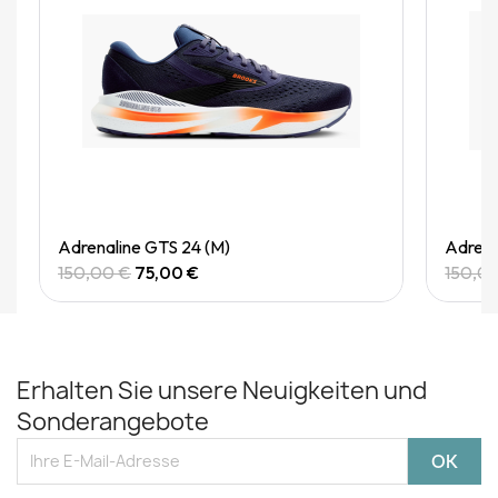
Quick View
Adrenaline GTS 24 (M)
Adrena
150,00 €
75,00 €
150,0
Erhalten Sie unsere Neuigkeiten und
Sonderangebote