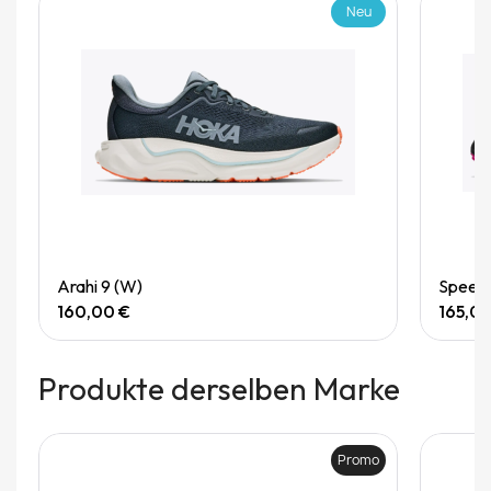
Neu
Quick View
Arahi 9 (W)
Speedg
160,00 €
165,0
Produkte derselben Marke
Promo