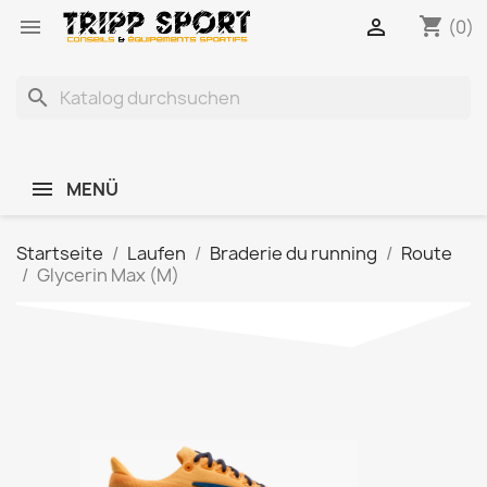
shopping_cart


(0)
search
MENÜ
Startseite
Laufen
Braderie du running
Route
Glycerin Max (M)