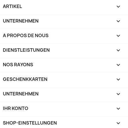
ARTIKEL

UNTERNEHMEN

A PROPOS DE NOUS

DIENSTLEISTUNGEN

NOS RAYONS

GESCHENKKARTEN

UNTERNEHMEN

IHR KONTO

SHOP-EINSTELLUNGEN
keyboard_arrow_down