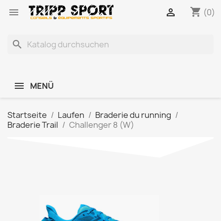
shopping_cart


(0)
search
MENÜ
Startseite
Laufen
Braderie du running
Braderie Trail
Challenger 8 (W)