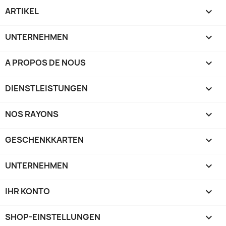
ARTIKEL

UNTERNEHMEN

A PROPOS DE NOUS

DIENSTLEISTUNGEN

NOS RAYONS

GESCHENKKARTEN

UNTERNEHMEN

IHR KONTO

SHOP-EINSTELLUNGEN
keyboard_arrow_down