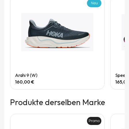
Neu
Quick View
Arahi 9 (W)
Speedg
160,00 €
165,0
Produkte derselben Marke
Promo