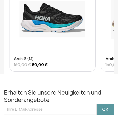
Quick View
Arahi 8 (M)
Arahi 
160,00 €
80,00 €
160,0
Erhalten Sie unsere Neuigkeiten und
Sonderangebote