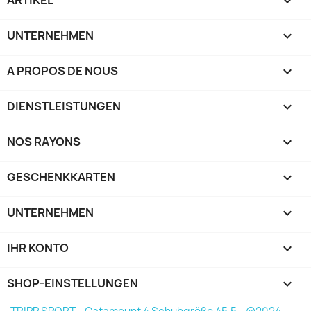

UNTERNEHMEN

A PROPOS DE NOUS

DIENSTLEISTUNGEN

NOS RAYONS

GESCHENKKARTEN

UNTERNEHMEN

IHR KONTO

SHOP-EINSTELLUNGEN
keyboard_arrow_down