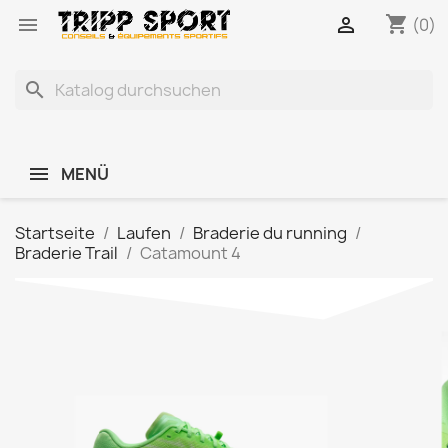
shopping_cart


(0)
search
MENÜ
Startseite
Laufen
Braderie du running
Braderie Trail
Catamount 4