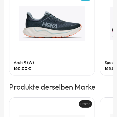
Quick View
Arahi 9 (W)
Speedg
160,00 €
165,0
Produkte derselben Marke
Promo