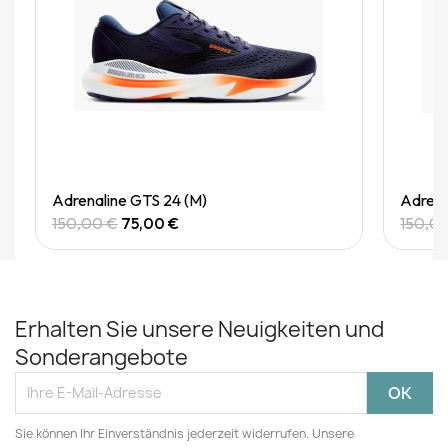
Quick View
Adrenaline GTS 24 (M)
Adrena
150,00 €
75,00 €
150,0
Erhalten Sie unsere Neuigkeiten und
Sonderangebote
Sie können Ihr Einverständnis jederzeit widerrufen. Unsere