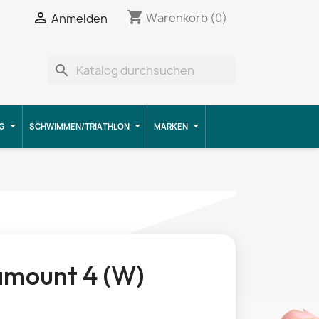
shopping_cart


Warenkorb
(0)
Anmelden
search
G
SCHWIMMEN/TRIATHLON
MARKEN
amount 4 (W)