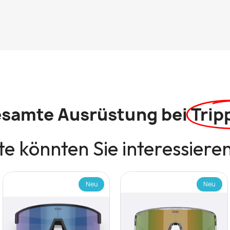
esamte Ausrüstung bei
Trip
e könnten Sie interessiere
Neu
Neu