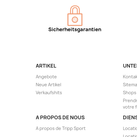
Sicherheitsgarantien
ARTIKEL
UNTE
Angebote
Kontak
Neue Artikel
Sitem
Verkaufshits
Shops
Prendr
votre 
A PROPOS DE NOUS
DIEN
A propos de Tripp Sport
Locati
Locati