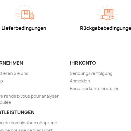
Lieferbedingungen
Rückgabebedingung
RNEHMEN
IHR KONTO
tieren Sie uns
Sendungsverfolgung
ap
Anmelden
Benutzerkonto erstellen
e rendez-vous pour analyser
foulée
STLEISTUNGEN
on de combinaison néoprene
on de housse de transport