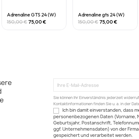
Quick View
Quick View
Adrenaline GTS 24 (W)
Adrenaline gts 24 (W)
150,00 €
75,00 €
150,00 €
75,00 €
sere
d
Sie können Ihr Einverständnis jederzeit widerru
e
Kontaktinformationen finden Sie u. a. in der Da
Ich bin damit einverstanden, dass m
personenbezogenen Daten (Vorname, 
Geburtsjahr, Postanschrift, Telefonnum
ggf. Unternehmensdaten) von der Firma 
gespeichert und verarbeitet werden.