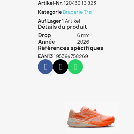
Artikel-Nr.
120430 1B 823
Kategorie
Braderie Trail
Auf Lager
1 Artikel
Détails du produit
Drop
6 mm
Année
2026
Références
spécifiques
EAN13
195394758269