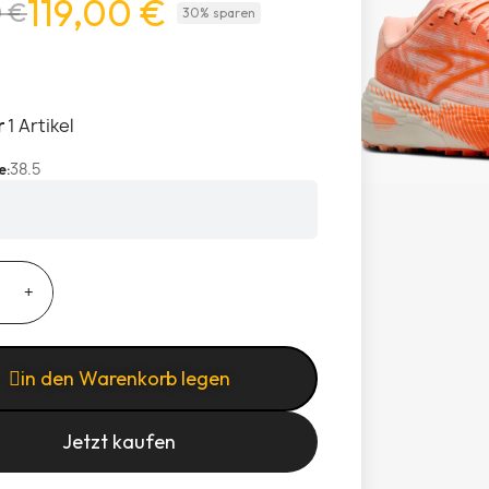
119,00 €
0 €
30% sparen
r
1 Artikel
38.5
e
in den Warenkorb legen
Jetzt kaufen