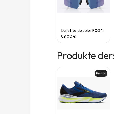
Quick View
Quick View
Speedgoat 7 (M)
Lunettes de soleil P004
165,00 €
89,00 €
Produkte der
Promo
Promo