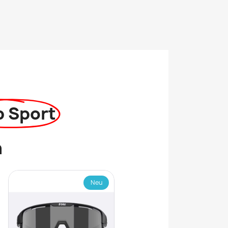
p Sport
n
Neu