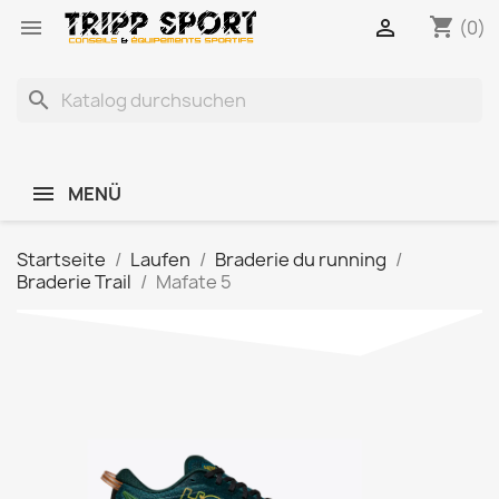
shopping_cart


(0)
search
MENÜ
Startseite
Laufen
Braderie du running
Braderie Trail
Mafate 5