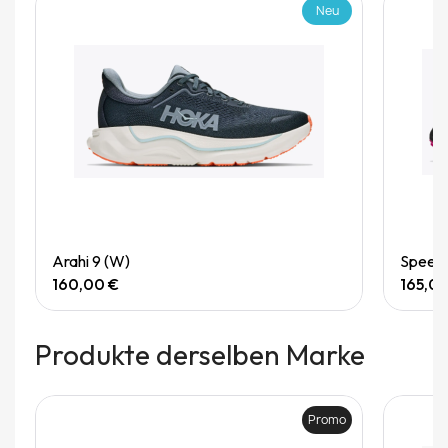
Neu
Quick View
Arahi 9 (W)
Speedg
160,00 €
165,0
Produkte derselben Marke
Promo