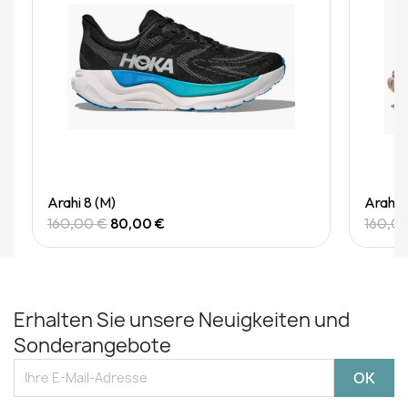
Quick View
Arahi 8 (M)
Arahi 
160,00 €
80,00 €
160,0
Erhalten Sie unsere Neuigkeiten und
Sonderangebote