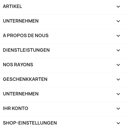
ARTIKEL

UNTERNEHMEN

A PROPOS DE NOUS

DIENSTLEISTUNGEN

NOS RAYONS

GESCHENKKARTEN

UNTERNEHMEN

IHR KONTO

SHOP-EINSTELLUNGEN
keyboard_arrow_down