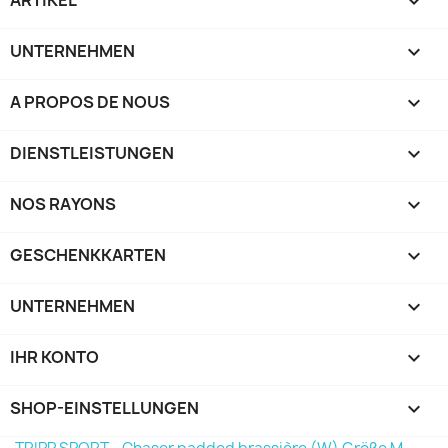

UNTERNEHMEN

A PROPOS DE NOUS

DIENSTLEISTUNGEN

NOS RAYONS

GESCHENKKARTEN

UNTERNEHMEN

IHR KONTO

SHOP-EINSTELLUNGEN
keyboard_arrow_down