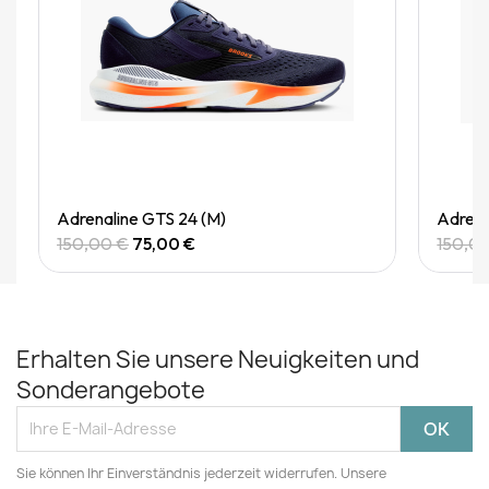
Quick View
Adrenaline GTS 24 (M)
Adrena
150,00 €
75,00 €
150,0
Erhalten Sie unsere Neuigkeiten und
Sonderangebote
Sie können Ihr Einverständnis jederzeit widerrufen. Unsere