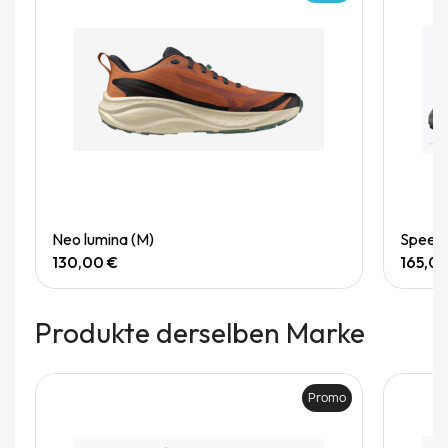
Quick View
Neo lumina (M)
Speedg
130,00 €
165,0
Produkte derselben Marke
Promo