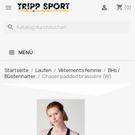
shopping_cart


(0)
search
MENÜ
Startseite
Laufen
Vêtements femme
BHs /
Büstenhalter
Chaser padded brassière (W)