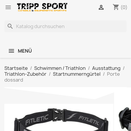
shopping_cart


(0)
search
MENÜ
Startseite
Schwimmen / Triathlon
Ausstattung
Triathlon-Zubehör
Startnummerngürtel
Porte
dossard