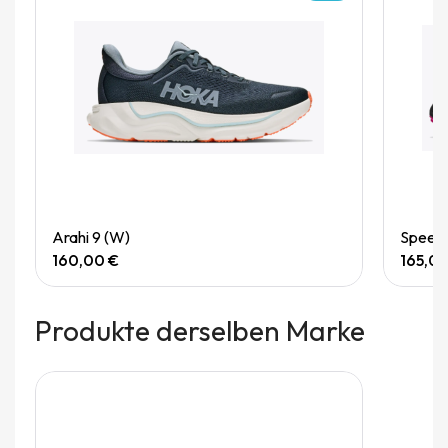
Quick View
Arahi 9 (W)
Speedg
160,00 €
165,0
Produkte derselben Marke