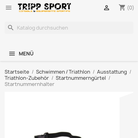
shopping_cart


(0)
search
MENÜ
Startseite
Schwimmen / Triathlon
Ausstattung
Triathlon-Zubehör
Startnummerngürtel
Startnummernhalter