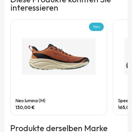
interessieren
Neu
Quick View
Neo lumina (M)
Speedg
130,00 €
165,0
Produkte derselben Marke