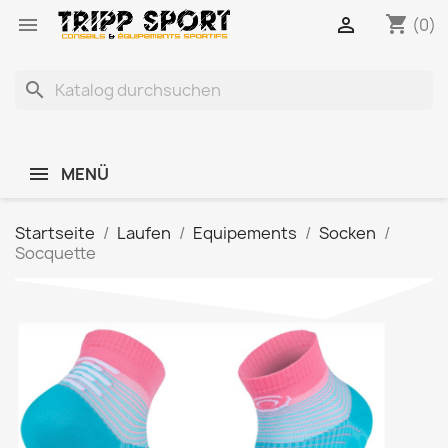
shopping_cart


(0)
search
MENÜ
Startseite
Laufen
Equipements
Socken
Socquette