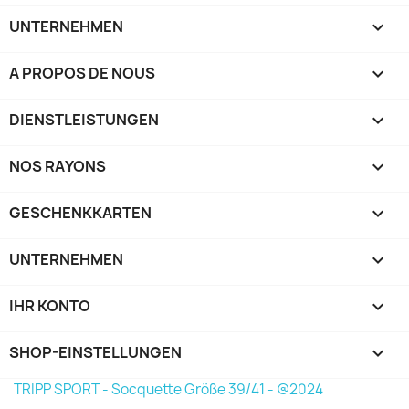
UNTERNEHMEN

A PROPOS DE NOUS

DIENSTLEISTUNGEN

NOS RAYONS

GESCHENKKARTEN

UNTERNEHMEN

IHR KONTO

SHOP-EINSTELLUNGEN
keyboard_arrow_down
TRIPP SPORT - Socquette Größe 39/41 - @2024