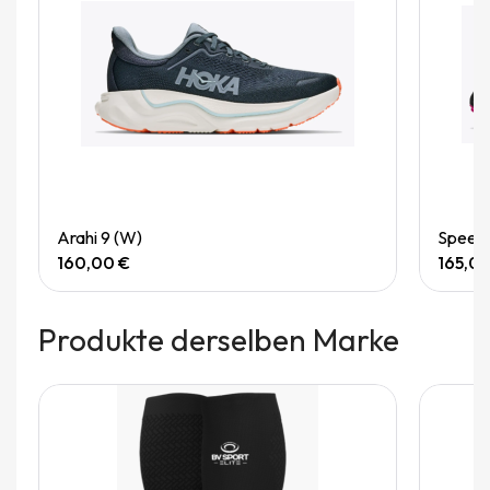
Quick View
Arahi 9 (W)
Speedg
160,00 €
165,0
Produkte derselben Marke