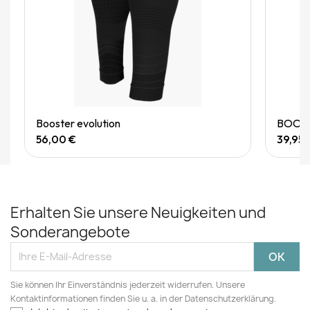
Quick View
Booster evolution
BOOSTE
56,00 €
39,95 
Erhalten Sie unsere Neuigkeiten und
Sonderangebote
Sie können Ihr Einverständnis jederzeit widerrufen. Unsere
Kontaktinformationen finden Sie u. a. in der Datenschutzerklärung.