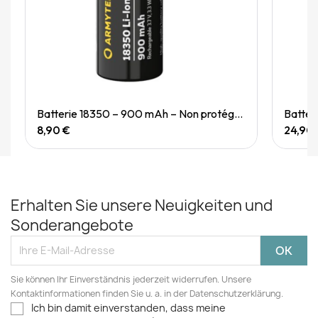
Quick View
Batterie 18350 – 900 mAh – Non protégée
Batter
8,90 €
24,90
Erhalten Sie unsere Neuigkeiten und
Sonderangebote
Sie können Ihr Einverständnis jederzeit widerrufen. Unsere
Kontaktinformationen finden Sie u. a. in der Datenschutzerklärung.
Ich bin damit einverstanden, dass meine