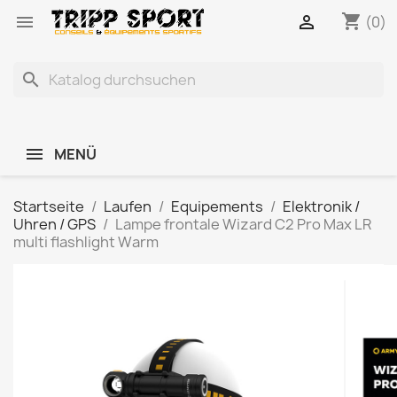
shopping_cart


(0)
search
MENÜ
Startseite
Laufen
Equipements
Elektronik /
Uhren / GPS
Lampe frontale Wizard C2 Pro Max LR
multi flashlight Warm