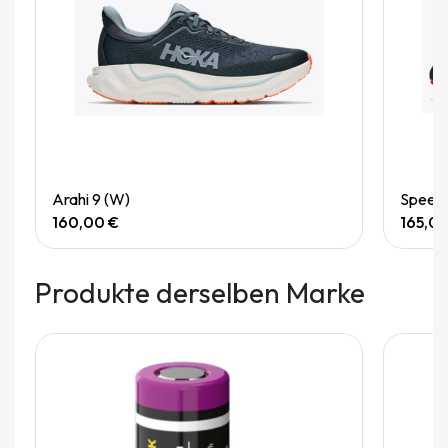
Quick View
Arahi 9 (W)
Speedg
160,00 €
165,0
Produkte derselben Marke