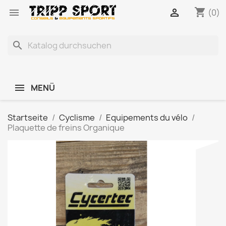
shopping_cart


(0)
search
MENÜ
Startseite
Cyclisme
Equipements du vélo
Plaquette de freins Organique