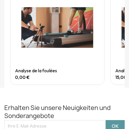
Quick View
Analyse de la foulées
Analyse
0,00 €
15,00 
Erhalten Sie unsere Neuigkeiten und
Sonderangebote