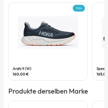
Neu
Quick View
Arahi 9 (W)
Speedg
160,00 €
165,0
Produkte derselben Marke