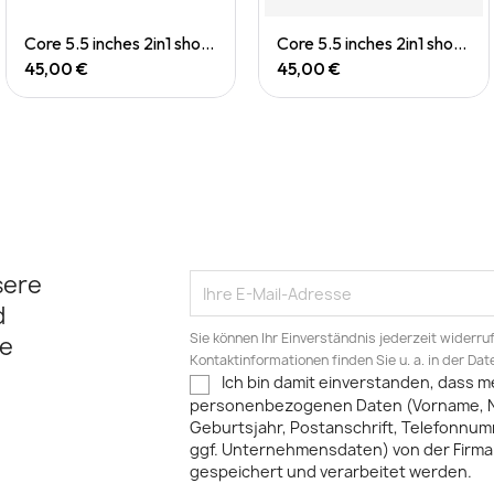
Quick View
Quick View
Core 5.5 inches 2in1 short (M)
Core 5.5 inches 2in1 short (M)
45,00 €
45,00 €
sere
d
Sie können Ihr Einverständnis jederzeit widerru
e
Kontaktinformationen finden Sie u. a. in der Da
Ich bin damit einverstanden, dass m
personenbezogenen Daten (Vorname, 
Geburtsjahr, Postanschrift, Telefonnum
ggf. Unternehmensdaten) von der Firma 
gespeichert und verarbeitet werden.