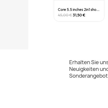
Quick View
Quick View
Casquette Drylite cap
Core 5.5 inches 2in1 short (M)
30,00 €
45,00 €
31,50 €
Erhalten Sie un
Neuigkeiten un
Sonderangebot