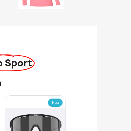
p Sport
n
Neu