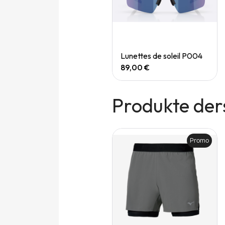
Quick View
Quick View
Speedgoat 7 (M)
Lunettes de soleil P004
165,00 €
89,00 €
Produkte der
Promo