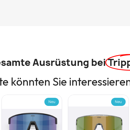
esamte Ausrüstung bei
Trip
e könnten Sie interessiere
Neu
Neu