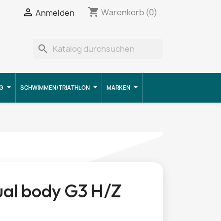
shopping_cart


Warenkorb
(0)
Anmelden
search
G
SCHWIMMEN/TRIATHLON
MARKEN
ual body G3 H/Z