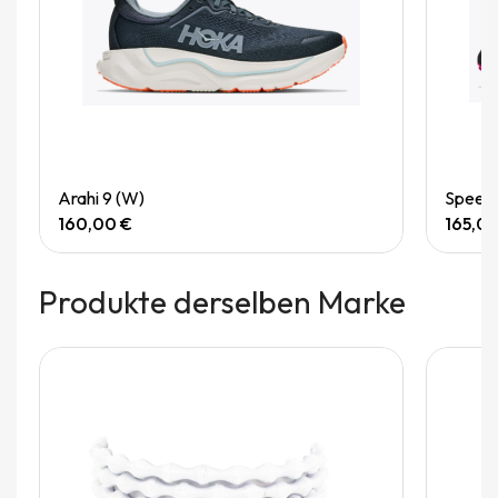
Quick View
Arahi 9 (W)
Speedg
160,00 €
165,0
Produkte derselben Marke