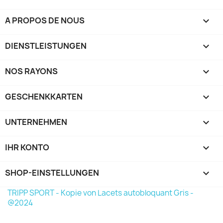
A PROPOS DE NOUS

DIENSTLEISTUNGEN

NOS RAYONS

GESCHENKKARTEN

UNTERNEHMEN

IHR KONTO

SHOP-EINSTELLUNGEN
keyboard_arrow_down
TRIPP SPORT - Kopie von Lacets autobloquant Gris -
@2024