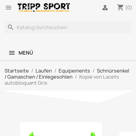
shopping_cart


(0)
search
MENÜ
Startseite
Laufen
Equipements
Schnürsenkel
/ Gamaschen / Einlegesohlen
Kopie von Lacets
autobloquant Gris