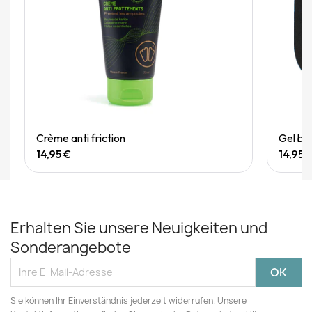
Quick View
Crème anti friction
Gel bo
14,95 €
14,95 
Erhalten Sie unsere Neuigkeiten und
Sonderangebote
Sie können Ihr Einverständnis jederzeit widerrufen. Unsere