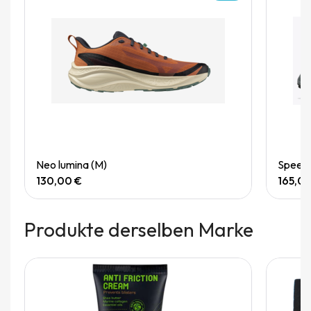
Quick View
Neo lumina (M)
Speedg
130,00 €
165,0
Produkte derselben Marke