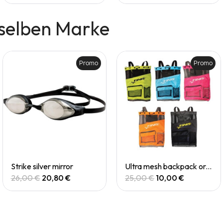
selben Marke
Promo
Promo
Quick View
Quick View
Strike silver mirror
Ultra mesh backpack orange
26,00 €
20,80 €
25,00 €
10,00 €