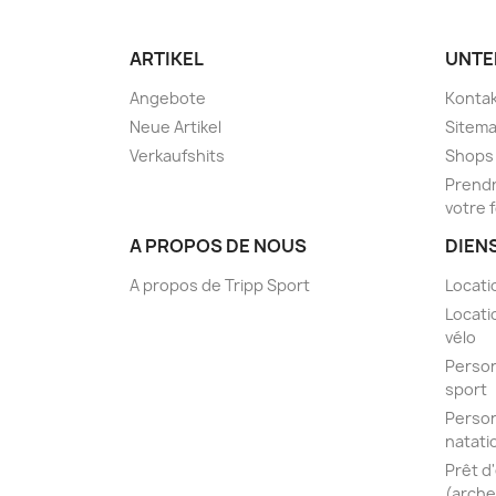
ARTIKEL
UNTE
Angebote
Kontak
Neue Artikel
Sitem
Verkaufshits
Shops
Prendr
votre 
A PROPOS DE NOUS
DIEN
A propos de Tripp Sport
Locati
Locati
vélo
Person
sport
Person
natati
Prêt d
(arche