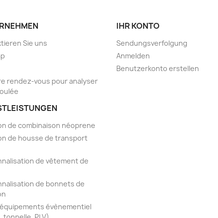
RNEHMEN
IHR KONTO
tieren Sie uns
Sendungsverfolgung
ap
Anmelden
Benutzerkonto erstellen
e rendez-vous pour analyser
foulée
STLEISTUNGEN
on de combinaison néoprene
on de housse de transport
nalisation de vêtement de
nalisation de bonnets de
on
'équipements évènementiel
, tonnelle, PLV)