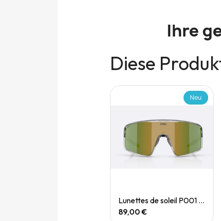
Ihre g
Diese Produkt
Neu
Neu
Quick View
Quick View
Lunettes de soleil P004 Small
Lunettes de soleil P001 Small
89,00 €
89,00 €