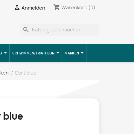
shopping_cart


Warenkorb
(0)
Anmelden
search
G
SCHWIMMEN/TRIATHLON
MARKEN
sken
Dart blue
 blue