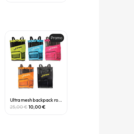
Promo
Quick View
Ultra mesh backpack rose
25,00 €
10,00 €