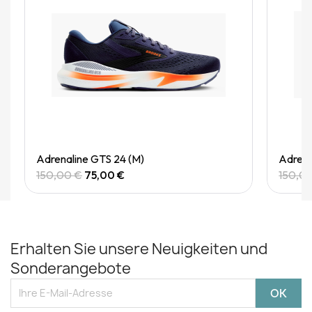
Quick View
Adrenaline GTS 24 (M)
Adrena
150,00 €
75,00 €
150,0
Erhalten Sie unsere Neuigkeiten und
Sonderangebote