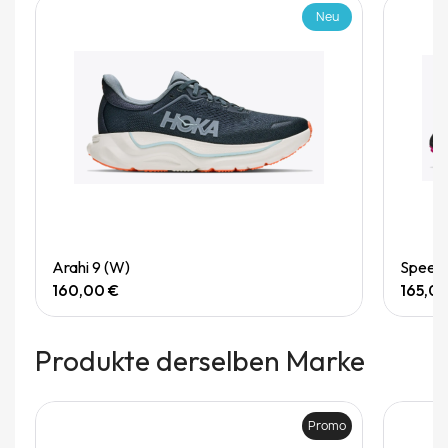
Neu
Quick View
Arahi 9 (W)
Speedg
160,00 €
165,0
Produkte derselben Marke
Promo