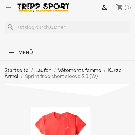
shopping_cart


(0)
search
MENÜ
Startseite
Laufen
Vêtements femme
Kurze
Ärmel
Sprint free short sleeve 3.0 (W)