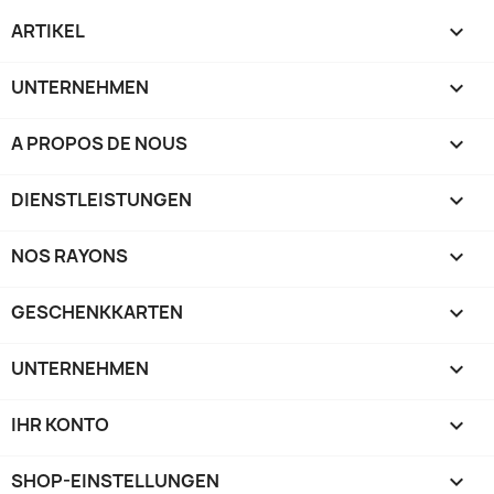
ARTIKEL

UNTERNEHMEN

A PROPOS DE NOUS

DIENSTLEISTUNGEN

NOS RAYONS

GESCHENKKARTEN

UNTERNEHMEN

IHR KONTO

SHOP-EINSTELLUNGEN
keyboard_arrow_down