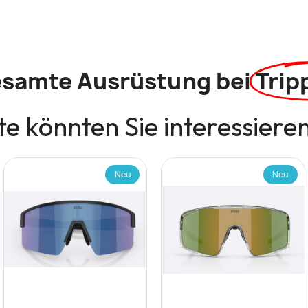
esamte Ausrüstung bei
Trip
e könnten Sie interessiere
Neu
Neu