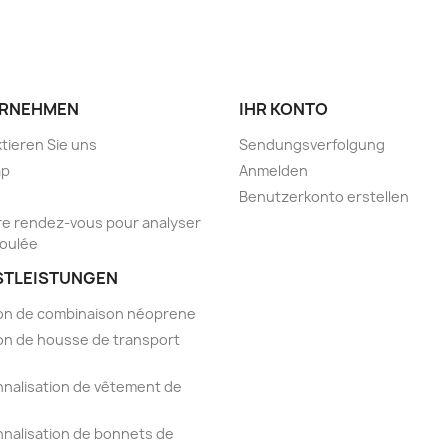
RNEHMEN
IHR KONTO
tieren Sie uns
Sendungsverfolgung
ap
Anmelden
Benutzerkonto erstellen
e rendez-vous pour analyser
foulée
STLEISTUNGEN
on de combinaison néoprene
on de housse de transport
nalisation de vêtement de
nalisation de bonnets de