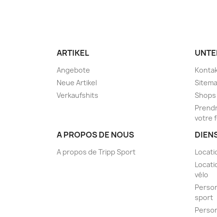
ARTIKEL
UNTE
Angebote
Kontak
Neue Artikel
Sitem
Verkaufshits
Shops
Prendr
votre 
A PROPOS DE NOUS
DIEN
A propos de Tripp Sport
Locati
Locati
vélo
Person
sport
Person