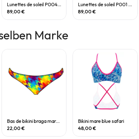
Quick View
Quick View
Lunettes de soleil P004 Small
Lunettes de soleil P001 Small
89,00 €
89,00 €
selben Marke
Quick View
Quick View
Bas de bikini braga mare chevi rainbow
Bikini mare blue safari
22,00 €
48,00 €