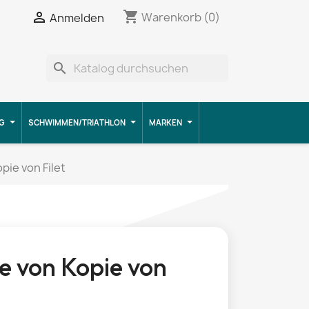
shopping_cart


Warenkorb
(0)
Anmelden
search
G
SCHWIMMEN/TRIATHLON
MARKEN
pie von Filet
e von Kopie von