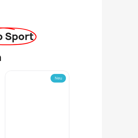
p Sport
n
Neu