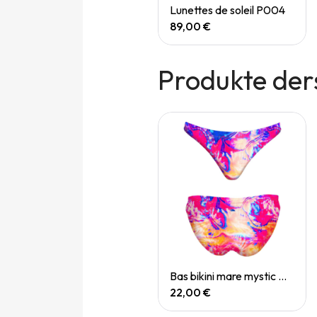
Quick View
Quick View
Speedgoat 7 (M)
Lunettes de soleil P004
165,00 €
89,00 €
Produkte der
Quick View
Quick View
Bas bikini mare koh samui
Bas bikini mare mystic mirage
22,00 €
22,00 €