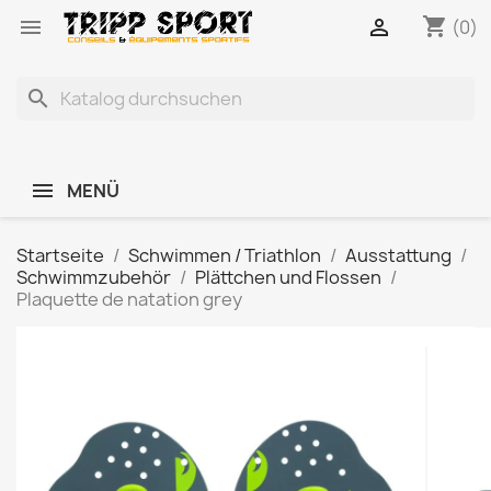
shopping_cart


(0)
search
MENÜ
Startseite
Schwimmen / Triathlon
Ausstattung
Schwimmzubehör
Plättchen und Flossen
Plaquette de natation grey