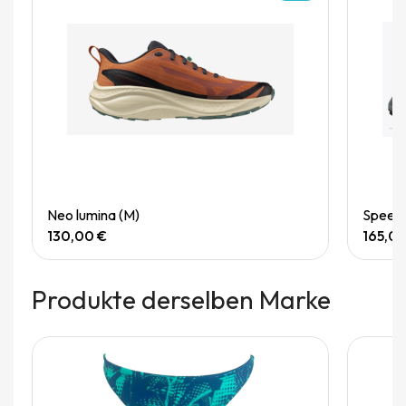
Quick View
Neo lumina (M)
Speedg
130,00 €
165,0
Produkte derselben Marke