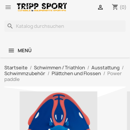
shopping_cart


(0)
search
MENÜ
Startseite
Schwimmen / Triathlon
Ausstattung
Schwimmzubehör
Plättchen und Flossen
Power
paddle