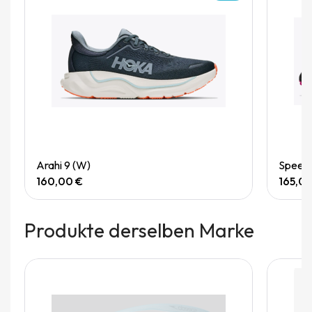
Quick View
Arahi 9 (W)
Speedg
160,00 €
165,0
Produkte derselben Marke