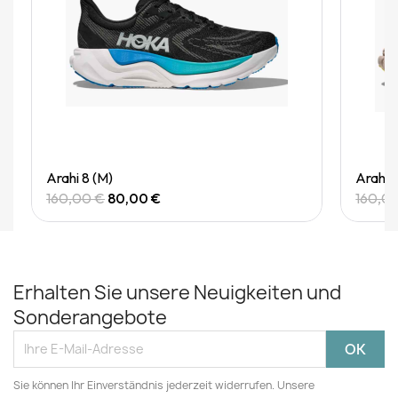
Quick View
Arahi 8 (M)
Arahi 
160,00 €
80,00 €
160,0
Erhalten Sie unsere Neuigkeiten und
Sonderangebote
Sie können Ihr Einverständnis jederzeit widerrufen. Unsere