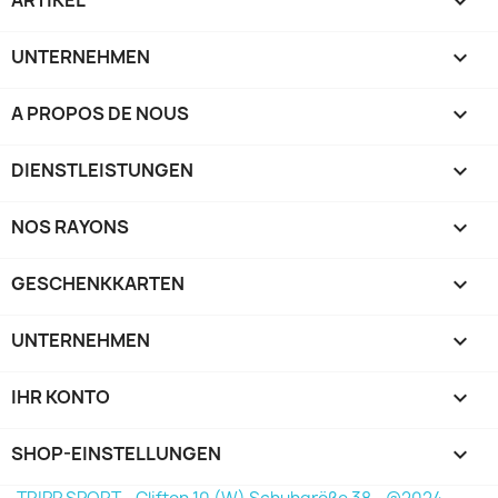

UNTERNEHMEN

A PROPOS DE NOUS

DIENSTLEISTUNGEN

NOS RAYONS

GESCHENKKARTEN

UNTERNEHMEN

IHR KONTO

SHOP-EINSTELLUNGEN
keyboard_arrow_down