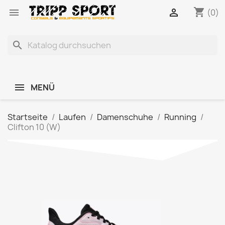
shopping_cart


(0)
search
MENÜ
Startseite
Laufen
Damenschuhe
Running
Clifton 10 (W)