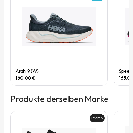
Quick View
Arahi 9 (W)
Speedg
160,00 €
165,0
Produkte derselben Marke
Promo