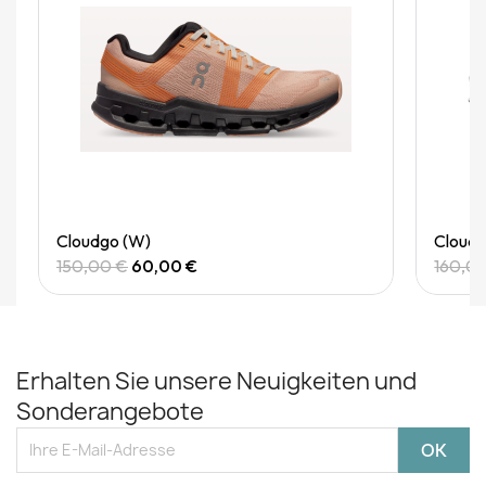
Quick View
Cloudgo (W)
Clouds
150,00 €
60,00 €
160,0
Erhalten Sie unsere Neuigkeiten und
Sonderangebote