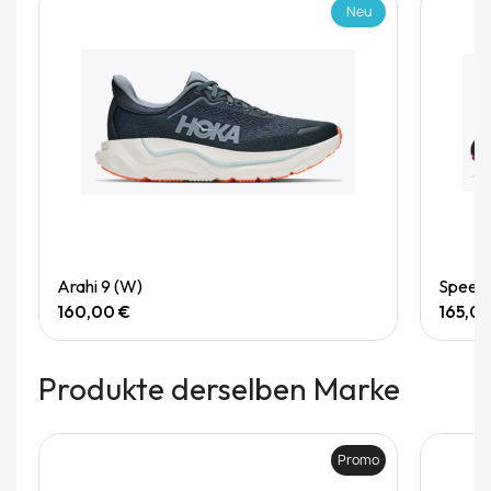
Neu
Quick View
Arahi 9 (W)
Speedg
160,00 €
165,0
Produkte derselben Marke
Promo