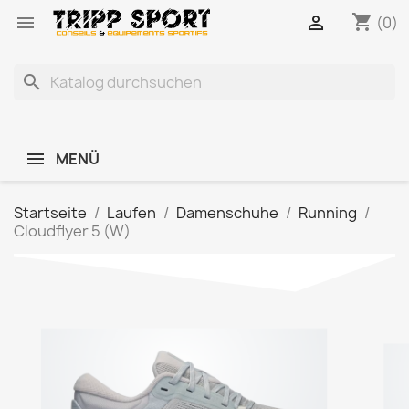
shopping_cart


(0)
search
MENÜ
Startseite
Laufen
Damenschuhe
Running
Cloudflyer 5 (W)