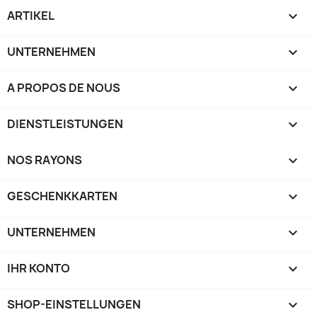
ARTIKEL

UNTERNEHMEN

A PROPOS DE NOUS

DIENSTLEISTUNGEN

NOS RAYONS

GESCHENKKARTEN

UNTERNEHMEN

IHR KONTO

SHOP-EINSTELLUNGEN
keyboard_arrow_down