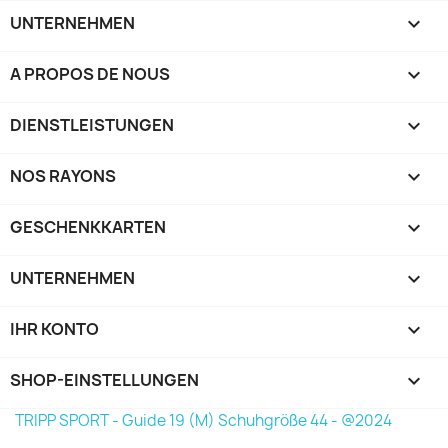
UNTERNEHMEN

A PROPOS DE NOUS

DIENSTLEISTUNGEN

NOS RAYONS

GESCHENKKARTEN

UNTERNEHMEN

IHR KONTO

SHOP-EINSTELLUNGEN
keyboard_arrow_down
TRIPP SPORT - Guide 19 (M) Schuhgröße 44 - @2024