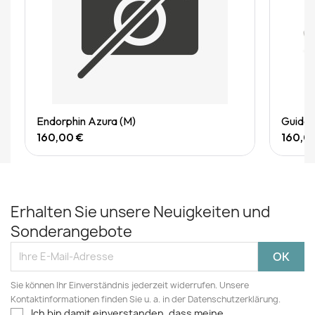
Quick View
Endorphin Azura (M)
Guide 
160,00 €
160,0
Erhalten Sie unsere Neuigkeiten und
Sonderangebote
Sie können Ihr Einverständnis jederzeit widerrufen. Unsere
Kontaktinformationen finden Sie u. a. in der Datenschutzerklärung.
Ich bin damit einverstanden, dass meine