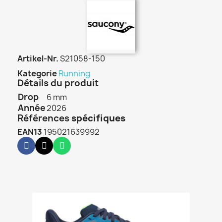
Artikel-Nr.
S21058-150
Kategorie
Running
Détails du produit
Drop
6 mm
Année
2026
Références
spécifiques
EAN13
195021639992