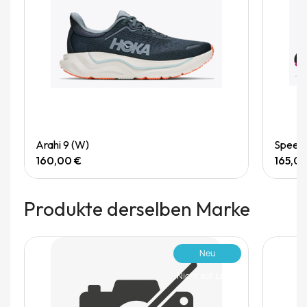
Quick View
Arahi 9 (W)
Speedg
160,00 €
165,0
Produkte derselben Marke
Neu
Nicht auf Lager