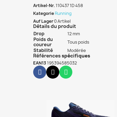
Artikel-Nr.
110437 1D 458
Kategorie
Running
Auf Lager
0 Artikel
Détails du produit
Drop
12 mm
Poids du
Tous poids
coureur
Stabilité
Modérée
Références
spécifiques
EAN13
195394585032