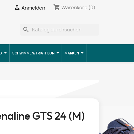
shopping_cart


Warenkorb
(0)
Anmelden
search
G
SCHWIMMEN/TRIATHLON
MARKEN
naline GTS 24 (M)