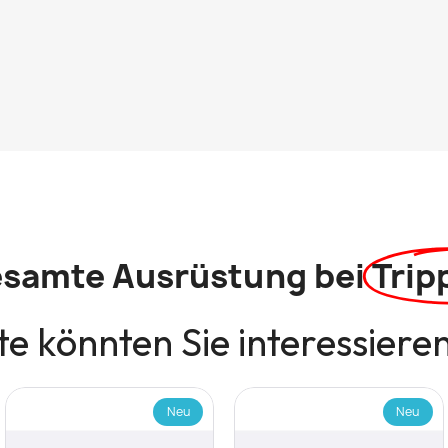
esamte Ausrüstung bei
Trip
e könnten Sie interessiere
Neu
Neu