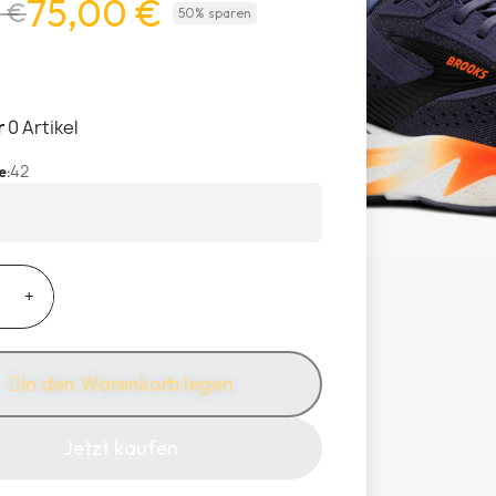
75,00 €
 €
50% sparen
r
0 Artikel
42
e
in den Warenkorb legen
Jetzt kaufen