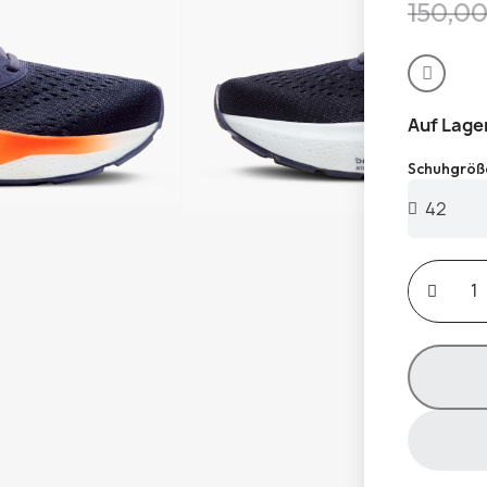
150,00
Auf Lage
Schuhgröß