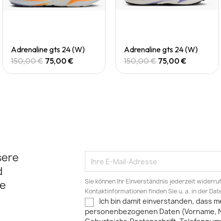
Quick View
Quick View
Adrenaline gts 24 (W)
Adrenaline gts 24 (W)
150,00 €
75,00 €
150,00 €
75,00 €
sere
d
Sie können Ihr Einverständnis jederzeit widerru
e
Kontaktinformationen finden Sie u. a. in der Da
Ich bin damit einverstanden, dass m
personenbezogenen Daten (Vorname, 