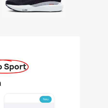
p Sport
n
Neu