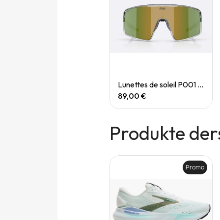
Quick View
Quick View
Lunettes de soleil P004 Small
Lunettes de soleil P001 Small
89,00 €
89,00 €
Produkte der
Promo
Promo