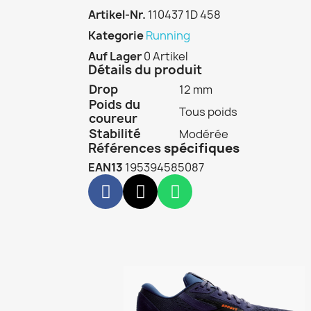
Artikel-Nr.
110437 1D 458
Kategorie
Running
Auf Lager
0 Artikel
Détails du produit
Drop
12 mm
Poids du
Tous poids
coureur
Stabilité
Modérée
Références
spécifiques
EAN13
195394585087