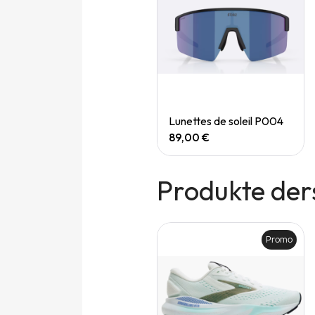
Quick View
Quick View
Speedgoat 7 (M)
Lunettes de soleil P004
165,00 €
89,00 €
Produkte der
Promo
Promo