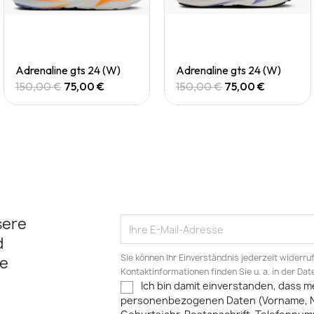
Quick View
Quick View
Adrenaline gts 24 (W)
Adrenaline gts 24 (W)
150,00 €
75,00 €
150,00 €
75,00 €
sere
d
Sie können Ihr Einverständnis jederzeit widerru
e
Kontaktinformationen finden Sie u. a. in der Da
Ich bin damit einverstanden, dass m
personenbezogenen Daten (Vorname, 