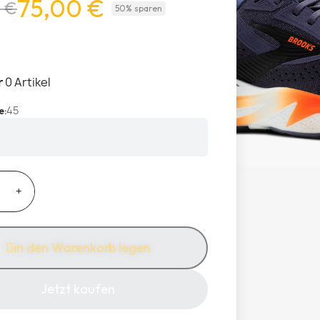
75,00 €
 €
50% sparen
r
0 Artikel
45
e
in den Warenkorb legen
Jetzt kaufen