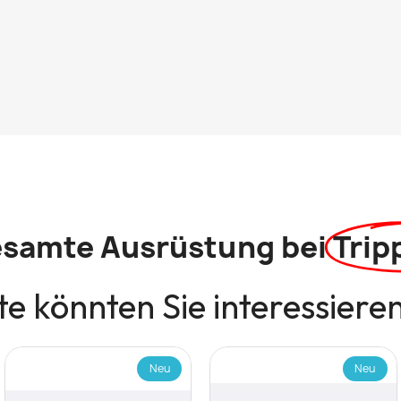
esamte Ausrüstung bei
Trip
e könnten Sie interessiere
Neu
Neu