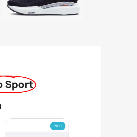
p Sport
n
Neu