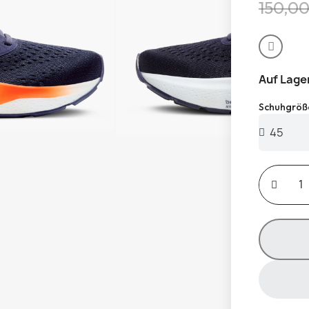
150,00
Auf Lage
Schuhgröß