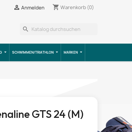
shopping_cart


Warenkorb
(0)
Anmelden
search
G
SCHWIMMEN/TRIATHLON
MARKEN
naline GTS 24 (M)